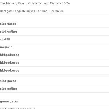
Trik Menang Casino Online Terbaru Winrate 100%
o
r
Beragam Langkah Sukses Taruhan Judi Online
:
slot gacor
slot online
slot88
mejavip
hkbpokerqq
hkbpokerqq
hkbpokerqq
slot gacor
slot online
game gacor