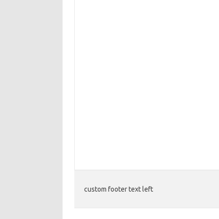
custom footer text left