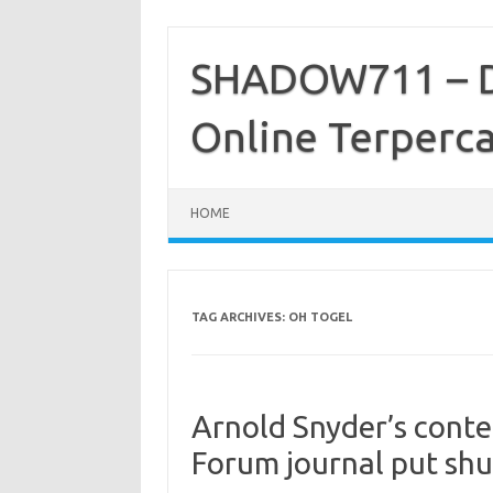
Skip
to
content
SHADOW711 – Daf
Online Terperc
HOME
TAG ARCHIVES:
OH TOGEL
Arnold Snyder’s conten
Forum journal put shu