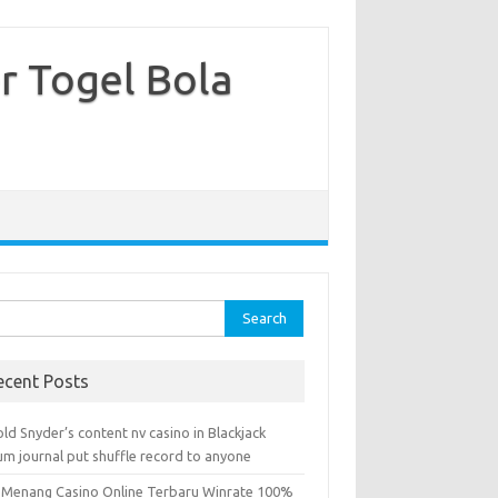
r Togel Bola
rch
ecent Posts
ld Snyder’s content nv casino in Blackjack
um journal put shuffle record to anyone
k Menang Casino Online Terbaru Winrate 100%