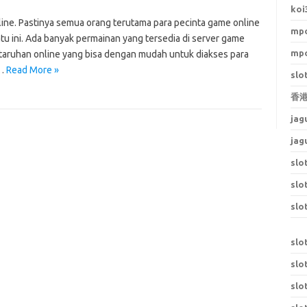
koi
nline. Pastinya semua orang terutama para pecinta game online
mpo
u ini. Ada banyak permainan yang tersedia di server game
mpo
 taruhan online yang bisa dengan mudah untuk diakses para
s…
Read More »
slo
香
jag
jag
slo
slo
slo
slo
slo
slo