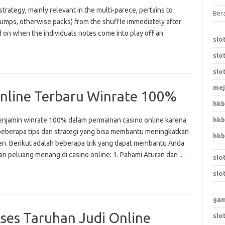
rategy, mainly relevant in the multi-parece, pertains to
Ber
lumps, otherwise packs) from the shuffle immediately after
d on when the individuals notes come into play off an
slo
slo
slo
mej
nline Terbaru Winrate 100%
hk
 menjamin winrate 100% dalam permainan casino online karena
hk
beberapa tips dan strategi yang bisa membantu meningkatkan
hk
n. Berikut adalah beberapa trik yang dapat membantu Anda
 peluang menang di casino online: 1. Pahami Aturan dan…
slo
slo
gam
es Taruhan Judi Online
slo