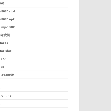
365
8080 slot
8080 apk
t mpo8080
港老虎机
uar33
uar slot
t777
t88
t agam99
t
t online
t