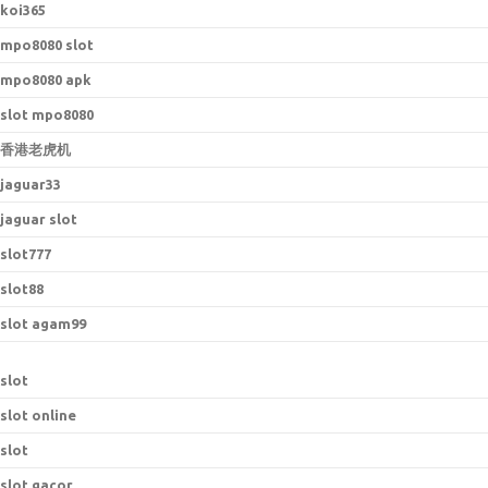
koi365
mpo8080 slot
mpo8080 apk
slot mpo8080
香港老虎机
jaguar33
jaguar slot
slot777
slot88
slot agam99
slot
slot online
slot
slot gacor