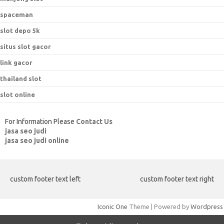
spaceman
slot depo 5k
situs slot gacor
link gacor
thailand slot
slot online
For Information Please
Contact Us
jasa seo judi
jasa seo judi online
custom footer text left
custom footer text right
Iconic One
Theme | Powered by
Wordpress