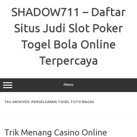
Skip
to
SHADOW711 – Daftar
content
Situs Judi Slot Poker
Togel Bola Online
Terpercaya
Menu
TAG ARCHIVES:
PENGELUARAN TOGEL TOTO MACAU
Trik Menang Casino Online