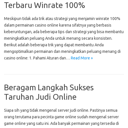
Terbaru Winrate 100%
Meskipun tidak ada trik atau strategi yang menjamin winrate 100%
dalam permainan casino online karena sifatnya yang berbasis
keberuntungan, ada beberapa tips dan strategi yang bisa membantu
meningkatkan peluang Anda untuk menang secara konsisten.
Berikut adalah beberapa trik yang dapat membantu Anda
mengoptimalkan permainan dan meningkatkan peluang menang di
casino online: 1. Pahami Aturan dan…
Read More »
Beragam Langkah Sukses
Taruhan Judi Online
Siapa sih yang tidak mengenal server judi online. Pastinya semua
orang terutama para pecinta game online sudah mengenal server
game online yang satu ini. Ada banyak permainan yang tersedia di