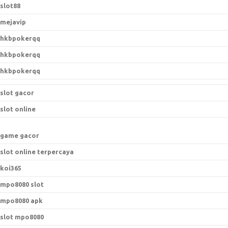
slot88
mejavip
hkbpokerqq
hkbpokerqq
hkbpokerqq
slot gacor
slot online
game gacor
slot online terpercaya
koi365
mpo8080 slot
mpo8080 apk
slot mpo8080