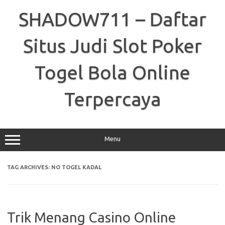
Skip
to
SHADOW711 – Daftar
content
Situs Judi Slot Poker
Togel Bola Online
Terpercaya
Menu
TAG ARCHIVES:
NO TOGEL KADAL
Trik Menang Casino Online