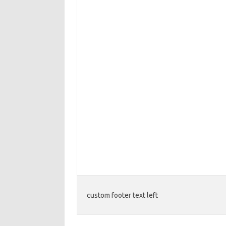
custom footer text left