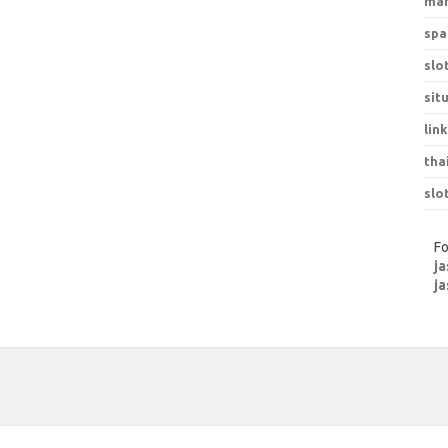
mah
sp
slo
sit
lin
tha
slo
Fo
ja
ja