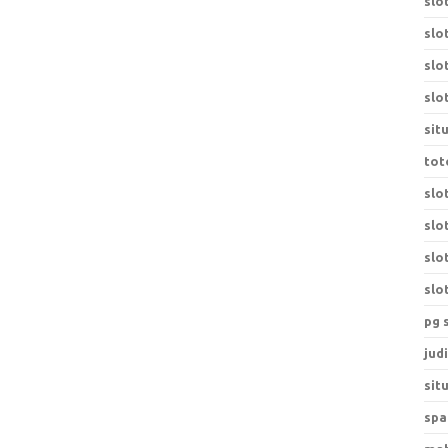
slo
slo
slo
slo
sit
tot
slo
slo
slo
slo
pg 
jud
sit
spa