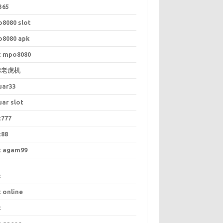
365
8080 slot
8080 apk
t mpo8080
港老虎机
uar33
uar slot
t777
t88
t agam99
t
t online
t