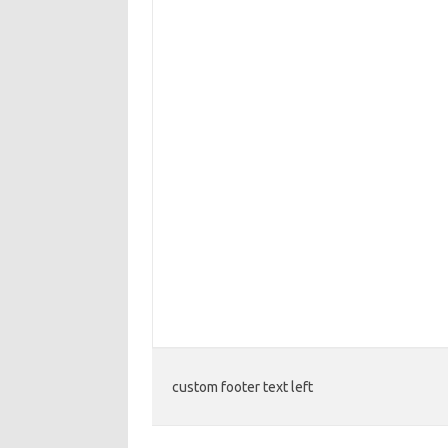
custom footer text left