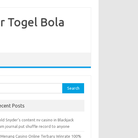
r Togel Bola
rch
ecent Posts
ld Snyder’s content nv casino in Blackjack
um journal put shuffle record to anyone
k Menang Casino Online Terbaru Winrate 100%