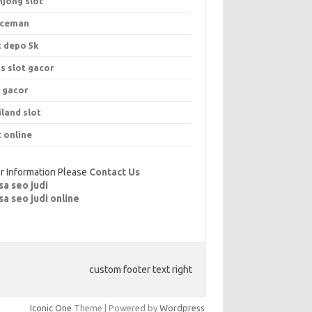
jong slot
aceman
t depo 5k
us slot gacor
k gacor
iland slot
t online
r Information Please
Contact Us
sa seo judi
sa seo judi online
custom footer text right
Iconic One
Theme | Powered by
Wordpress