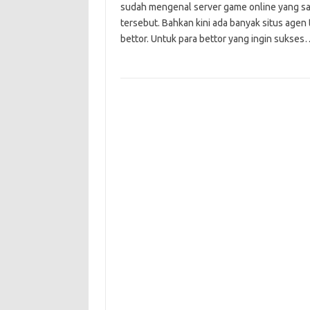
sudah mengenal server game online yang sat
tersebut. Bahkan kini ada banyak situs agen
bettor. Untuk para bettor yang ingin sukse