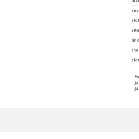
mah
sp
slo
sit
lin
tha
slo
Fo
ja
ja