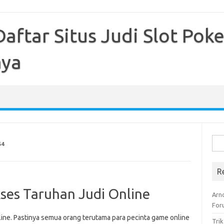
tar Situs Judi Slot Poke
aya
Sea
54
for:
R
es Taruhan Judi Online
Arno
For
nline. Pastinya semua orang terutama para pecinta game online
Tri