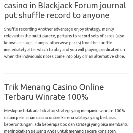
casino in Blackjack Forum journal
put shuffle record to anyone
Shuffle recording Another advantage enjoy strategy, mainly
relevant in the multi-parece, pertains to record sets of cards (also
known as slugs, clumps, otherwise packs) from the shuffle
immediately after which to play and you will playing predicated on
when the individuals notes come into play off an alternative shoe.
Trik Menang Casino Online
Terbaru Winrate 100%
Meskipun tidak ada trik atau strategi yang menjamin winrate 100%
dalam permainan casino online karena sifatnya yang berbasis
keberuntungan, ada beberapa tips dan strategi yang bisa membantu
meningkatkan peluang Anda untuk menang secara konsisten.