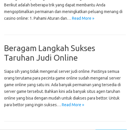
Berikut adalah beberapa trik yang dapat membantu Anda
mengoptimalkan permainan dan meningkatkan peluang menang di
casino online: 1. Pahami Aturan dan…
Read More »
Beragam Langkah Sukses
Taruhan Judi Online
Siapa sih yang tidak mengenal server judi online. Pastinya semua
orang terutama para pecinta game online sudah mengenal server
game online yang satu ini. Ada banyak permainan yang tersedia di
server game tersebut. Bahkan kini ada banyak situs agen taruhan
online yang bisa dengan mudah untuk diakses para bettor. Untuk
para bettor yang ingin sukses…
Read More »