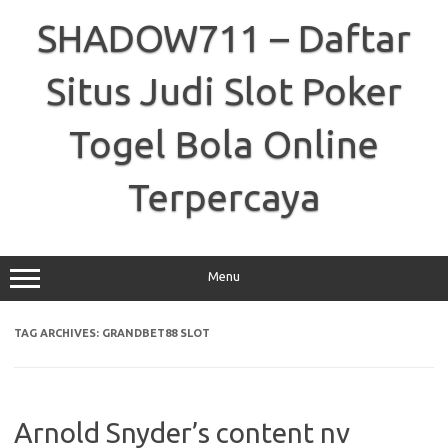
Skip
to
SHADOW711 – Daftar
content
Situs Judi Slot Poker
Togel Bola Online
Terpercaya
Menu
TAG ARCHIVES:
GRANDBET88 SLOT
Arnold Snyder’s content nv