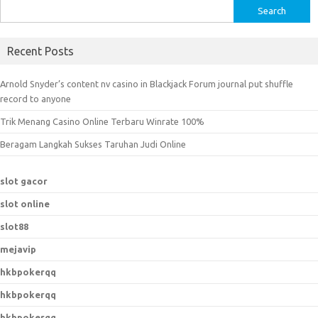
S
e
a
Recent Posts
r
c
Arnold Snyder’s content nv casino in Blackjack Forum journal put shuffle
h
record to anyone
f
Trik Menang Casino Online Terbaru Winrate 100%
o
r
Beragam Langkah Sukses Taruhan Judi Online
:
slot gacor
slot online
slot88
mejavip
hkbpokerqq
hkbpokerqq
hkbpokerqq