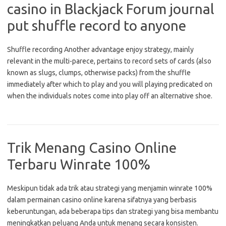
casino in Blackjack Forum journal
put shuffle record to anyone
Shuffle recording Another advantage enjoy strategy, mainly
relevant in the multi-parece, pertains to record sets of cards (also
known as slugs, clumps, otherwise packs) from the shuffle
immediately after which to play and you will playing predicated on
when the individuals notes come into play off an alternative shoe.
Trik Menang Casino Online
Terbaru Winrate 100%
Meskipun tidak ada trik atau strategi yang menjamin winrate 100%
dalam permainan casino online karena sifatnya yang berbasis
keberuntungan, ada beberapa tips dan strategi yang bisa membantu
meningkatkan peluang Anda untuk menang secara konsisten.