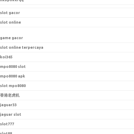
slot gacor
slot online
game gacor
slot online terpercaya
koi365
mpo8080 slot
mpo8080 apk
slot mpo8080
香港老虎机
jaguar33
jaguar slot
slot777
slot88