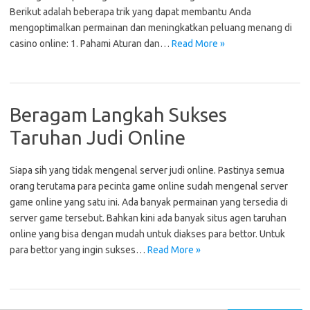
Berikut adalah beberapa trik yang dapat membantu Anda
mengoptimalkan permainan dan meningkatkan peluang menang di
casino online: 1. Pahami Aturan dan…
Read More »
Beragam Langkah Sukses
Taruhan Judi Online
Siapa sih yang tidak mengenal server judi online. Pastinya semua
orang terutama para pecinta game online sudah mengenal server
game online yang satu ini. Ada banyak permainan yang tersedia di
server game tersebut. Bahkan kini ada banyak situs agen taruhan
online yang bisa dengan mudah untuk diakses para bettor. Untuk
para bettor yang ingin sukses…
Read More »