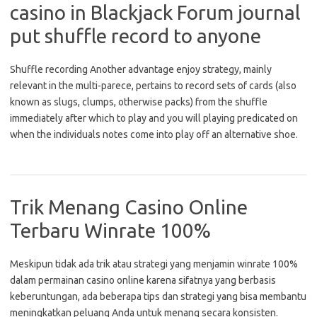
casino in Blackjack Forum journal
put shuffle record to anyone
Shuffle recording Another advantage enjoy strategy, mainly
relevant in the multi-parece, pertains to record sets of cards (also
known as slugs, clumps, otherwise packs) from the shuffle
immediately after which to play and you will playing predicated on
when the individuals notes come into play off an alternative shoe.
Trik Menang Casino Online
Terbaru Winrate 100%
Meskipun tidak ada trik atau strategi yang menjamin winrate 100%
dalam permainan casino online karena sifatnya yang berbasis
keberuntungan, ada beberapa tips dan strategi yang bisa membantu
meningkatkan peluang Anda untuk menang secara konsisten.