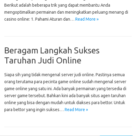
Berikut adalah beberapa trik yang dapat membantu Anda
mengoptimalkan permainan dan meningkatkan peluang menang di
casino online: 1. Pahami Aturan dan…
Read More »
Beragam Langkah Sukses
Taruhan Judi Online
Siapa sih yang tidak mengenal server judi online. Pastinya semua
orang terutama para pecinta game online sudah mengenal server
game online yang satu ini. Ada banyak permainan yang tersedia di
server game tersebut. Bahkan kini ada banyak situs agen taruhan
online yang bisa dengan mudah untuk diakses para bettor. Untuk
para bettor yang ingin sukses…
Read More »