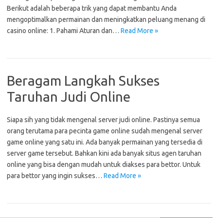
Berikut adalah beberapa trik yang dapat membantu Anda
mengoptimalkan permainan dan meningkatkan peluang menang di
casino online: 1. Pahami Aturan dan…
Read More »
Beragam Langkah Sukses
Taruhan Judi Online
Siapa sih yang tidak mengenal server judi online. Pastinya semua
orang terutama para pecinta game online sudah mengenal server
game online yang satu ini. Ada banyak permainan yang tersedia di
server game tersebut. Bahkan kini ada banyak situs agen taruhan
online yang bisa dengan mudah untuk diakses para bettor. Untuk
para bettor yang ingin sukses…
Read More »