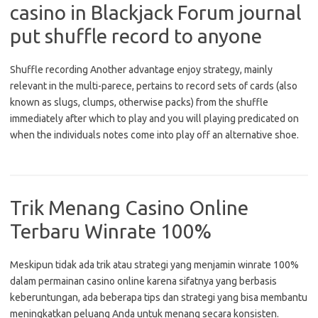
casino in Blackjack Forum journal
put shuffle record to anyone
Shuffle recording Another advantage enjoy strategy, mainly
relevant in the multi-parece, pertains to record sets of cards (also
known as slugs, clumps, otherwise packs) from the shuffle
immediately after which to play and you will playing predicated on
when the individuals notes come into play off an alternative shoe.
Trik Menang Casino Online
Terbaru Winrate 100%
Meskipun tidak ada trik atau strategi yang menjamin winrate 100%
dalam permainan casino online karena sifatnya yang berbasis
keberuntungan, ada beberapa tips dan strategi yang bisa membantu
meningkatkan peluang Anda untuk menang secara konsisten.