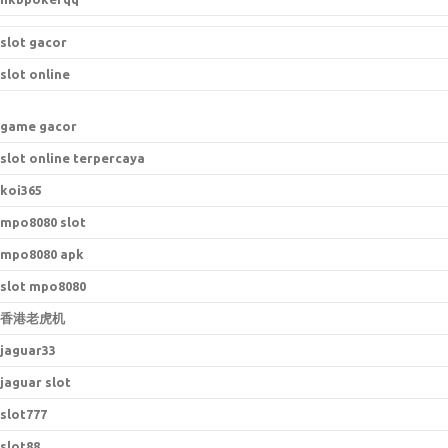
slot gacor
slot online
game gacor
slot online terpercaya
koi365
mpo8080 slot
mpo8080 apk
slot mpo8080
香港老虎机
jaguar33
jaguar slot
slot777
slot88