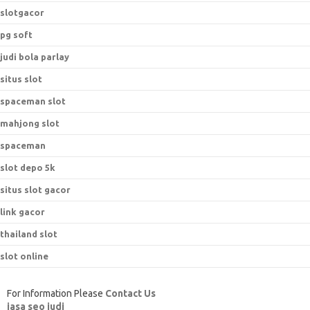
slotgacor
pg soft
judi bola parlay
situs slot
spaceman slot
mahjong slot
spaceman
slot depo 5k
situs slot gacor
link gacor
thailand slot
slot online
For Information Please
Contact Us
jasa seo judi