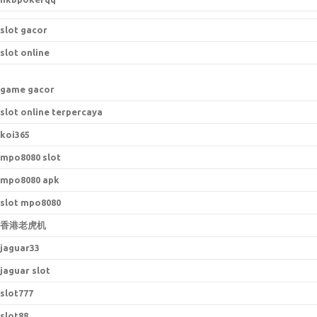
slot gacor
slot online
game gacor
slot online terpercaya
koi365
mpo8080 slot
mpo8080 apk
slot mpo8080
香港老虎机
jaguar33
jaguar slot
slot777
slot88