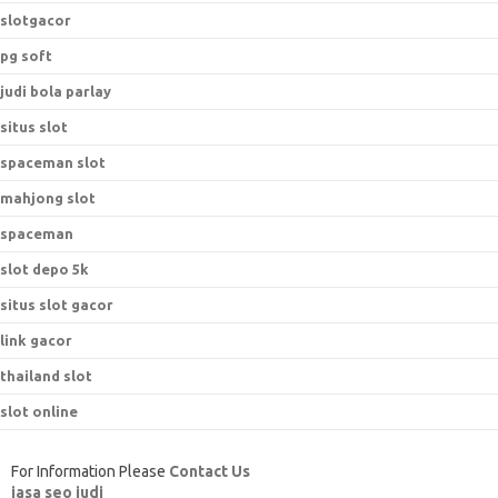
slotgacor
pg soft
judi bola parlay
situs slot
spaceman slot
mahjong slot
spaceman
slot depo 5k
situs slot gacor
link gacor
thailand slot
slot online
For Information Please
Contact Us
jasa seo judi