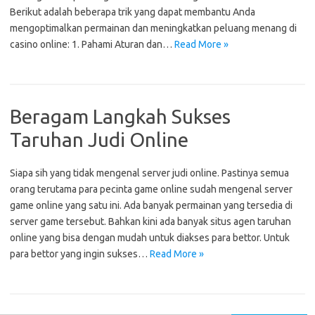
Berikut adalah beberapa trik yang dapat membantu Anda
mengoptimalkan permainan dan meningkatkan peluang menang di
casino online: 1. Pahami Aturan dan…
Read More »
Beragam Langkah Sukses
Taruhan Judi Online
Siapa sih yang tidak mengenal server judi online. Pastinya semua
orang terutama para pecinta game online sudah mengenal server
game online yang satu ini. Ada banyak permainan yang tersedia di
server game tersebut. Bahkan kini ada banyak situs agen taruhan
online yang bisa dengan mudah untuk diakses para bettor. Untuk
para bettor yang ingin sukses…
Read More »