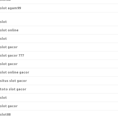
slot agam99
slot
slot online
slot
slot gacor
slot gacor 777
slot gacor
slot online gacor
situs slot gacor
toto slot gacor
slot
slot gacor
slot88