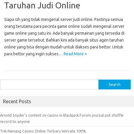
Taruhan Judi Online
Siapa sih yang tidak mengenal server judi online. Pastinya semua
orang terutama para pecinta game online sudah mengenal server
game online yang satu ini. Ada banyak permainan yang tersedia di
server game tersebut. Bahkan kini ada banyak situs agen taruhan
online yang bisa dengan mudah untuk diakses para bettor. Untuk
para bettor yang ingin sukses…
Read More »
S
e
a
Recent Posts
r
c
Arnold Snyder’s content nv casino in Blackjack Forum journal put shuffle
h
record to anyone
f
Trik Menang Casino Online Terbaru Winrate 100%
o