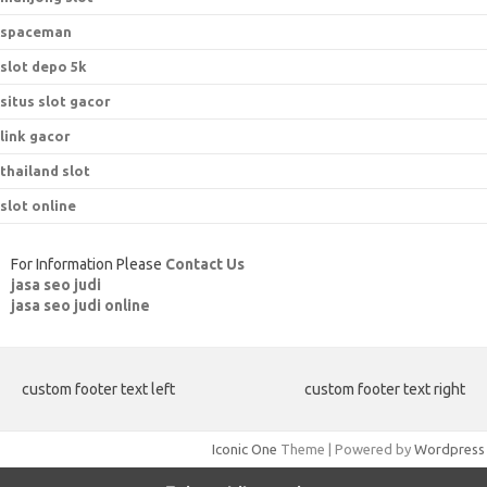
spaceman
slot depo 5k
situs slot gacor
link gacor
thailand slot
slot online
For Information Please
Contact Us
jasa seo judi
jasa seo judi online
custom footer text left
custom footer text right
Iconic One
Theme | Powered by
Wordpress