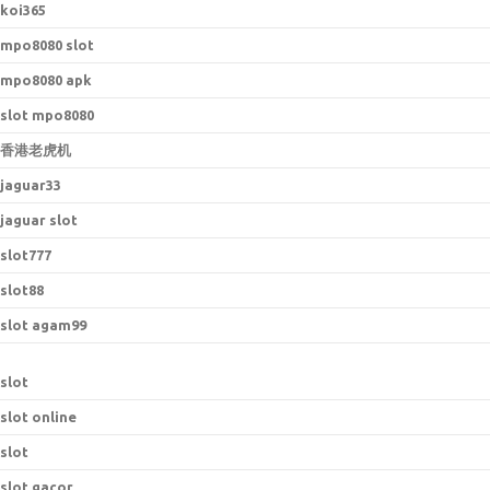
koi365
mpo8080 slot
mpo8080 apk
slot mpo8080
香港老虎机
jaguar33
jaguar slot
slot777
slot88
slot agam99
slot
slot online
slot
slot gacor