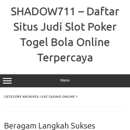
Skip
to
SHADOW711 – Daftar
content
Situs Judi Slot Poker
Togel Bola Online
Terpercaya
Menu
CATEGORY ARCHIVES:
LIVE CASINO ONLINE 1
Beragam Langkah Sukses