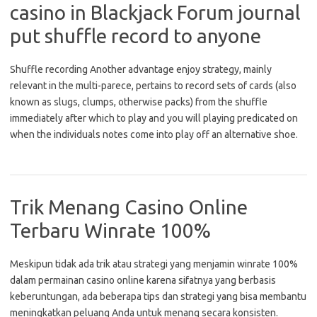
casino in Blackjack Forum journal
put shuffle record to anyone
Shuffle recording Another advantage enjoy strategy, mainly
relevant in the multi-parece, pertains to record sets of cards (also
known as slugs, clumps, otherwise packs) from the shuffle
immediately after which to play and you will playing predicated on
when the individuals notes come into play off an alternative shoe.
Trik Menang Casino Online
Terbaru Winrate 100%
Meskipun tidak ada trik atau strategi yang menjamin winrate 100%
dalam permainan casino online karena sifatnya yang berbasis
keberuntungan, ada beberapa tips dan strategi yang bisa membantu
meningkatkan peluang Anda untuk menang secara konsisten.