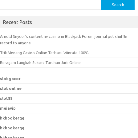
S
e
a
Recent Posts
r
c
Arnold Snyder’s content nv casino in Blackjack Forum journal put shuffle
h
record to anyone
f
Trik Menang Casino Online Terbaru Winrate 100%
o
r
Beragam Langkah Sukses Taruhan Judi Online
:
slot gacor
slot online
slot88
mejavip
hkbpokerqq
hkbpokerqq
hkbpokerqq