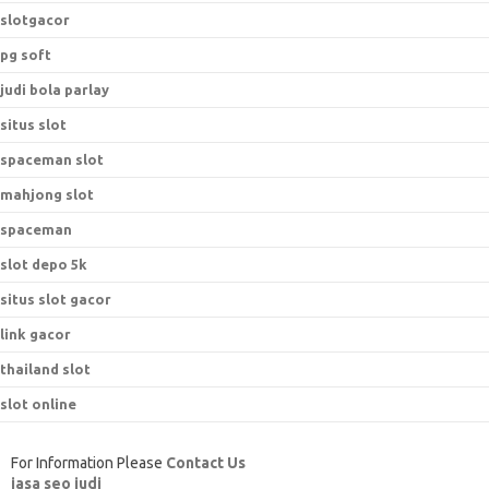
slotgacor
pg soft
judi bola parlay
situs slot
spaceman slot
mahjong slot
spaceman
slot depo 5k
situs slot gacor
link gacor
thailand slot
slot online
For Information Please
Contact Us
jasa seo judi