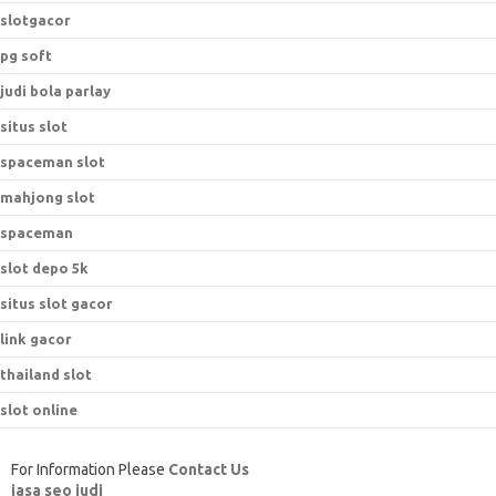
slotgacor
pg soft
judi bola parlay
situs slot
spaceman slot
mahjong slot
spaceman
slot depo 5k
situs slot gacor
link gacor
thailand slot
slot online
For Information Please
Contact Us
jasa seo judi