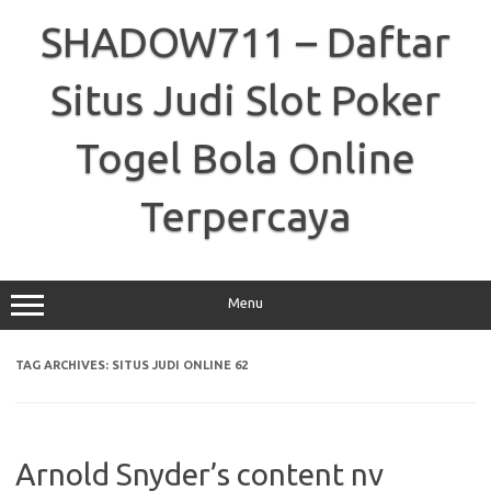
Skip
to
SHADOW711 – Daftar
content
Situs Judi Slot Poker
Togel Bola Online
Terpercaya
Menu
TAG ARCHIVES:
SITUS JUDI ONLINE 62
Arnold Snyder’s content nv