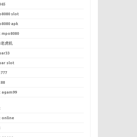
365
8080 slot
8080 apk
t mpo8080
港老虎机
uar33
uar slot
t777
t88
t agam99
t
t online
t