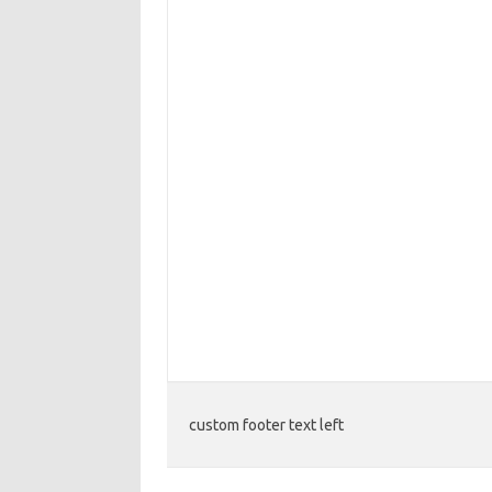
custom footer text left