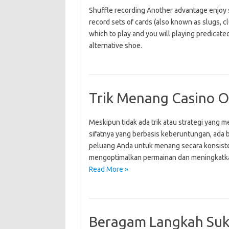
Shuffle recording Another advantage enjoy st
record sets of cards (also known as slugs, c
which to play and you will playing predicate
alternative shoe.
Trik Menang Casino O
Meskipun tidak ada trik atau strategi yang
sifatnya yang berbasis keberuntungan, ada 
peluang Anda untuk menang secara konsiste
mengoptimalkan permainan dan meningkatkan
Read More »
Beragam Langkah Suks