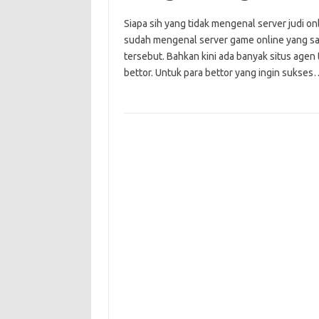
Siapa sih yang tidak mengenal server judi o
sudah mengenal server game online yang sat
tersebut. Bahkan kini ada banyak situs agen
bettor. Untuk para bettor yang ingin sukse