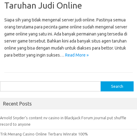
Taruhan Judi Online
Siapa sih yang tidak mengenal server judi online. Pastinya semua
orang terutama para pecinta game online sudah mengenal server
game online yang satu ini. Ada banyak permainan yang tersedia di
server game tersebut. Bahkan kini ada banyak situs agen taruhan
online yang bisa dengan mudah untuk diakses para bettor. Untuk
para bettor yang ingin sukses…
Read More »
S
e
a
Recent Posts
r
c
Arnold Snyder’s content nv casino in Blackjack Forum journal put shuffle
h
record to anyone
f
Trik Menang Casino Online Terbaru Winrate 100%
o