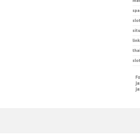
mah
sp
slo
sit
lin
tha
slo
Fo
ja
ja