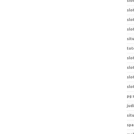
slo
slo
slo
slo
sit
tot
slo
slo
slo
slo
pg 
jud
sit
spa