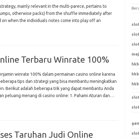
rategy, mainly relevant in the multi-parece, pertains to
Ber
lumps, otherwise packs) from the shuffle immediately after
d on when the individuals notes come into play off an
slo
slo
slo
mej
nline Terbaru Winrate 100%
hk
 menjamin winrate 100% dalam permainan casino online karena
hk
beberapa tips dan strategi yang bisa membantu meningkatkan
hk
n. Berikut adalah beberapa trik yang dapat membantu Anda
 peluang menang di casino online: 1. Pahami Aturan dan…
slo
slo
gam
es Taruhan Judi Online
slo