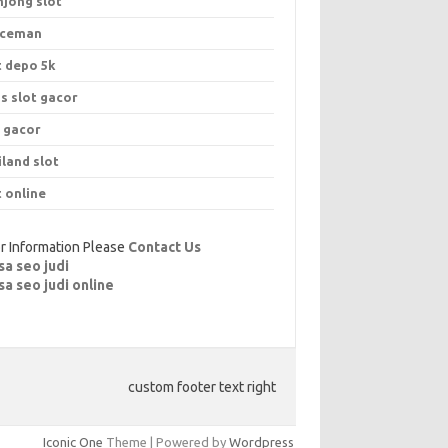
jong slot
aceman
t depo 5k
us slot gacor
k gacor
iland slot
t online
r Information Please
Contact Us
sa seo judi
sa seo judi online
custom footer text right
Iconic One
Theme | Powered by
Wordpress