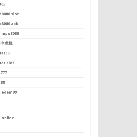
365
8080 slot
8080 apk
t mpo8080
港老虎机
uar33
uar slot
t777
t88
t agam99
t
t online
t