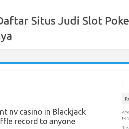
tar Situs Judi Slot Poke
aya
Sea
for:
R
t nv casino in Blackjack
Arno
For
ffle record to anyone
Tri