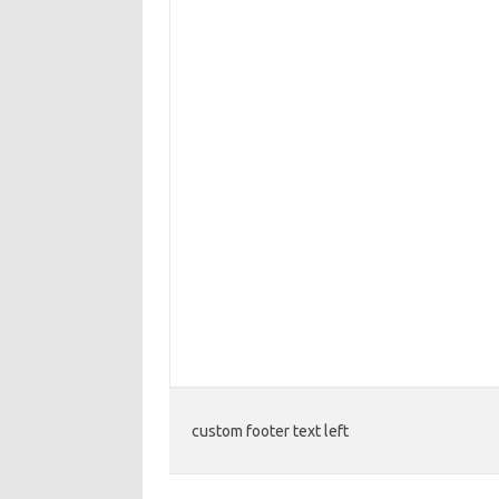
custom footer text left