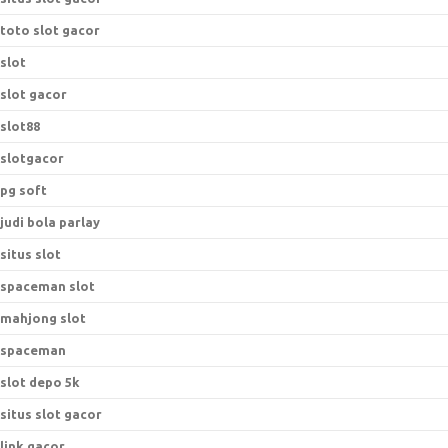
toto slot gacor
slot
slot gacor
slot88
slotgacor
pg soft
judi bola parlay
situs slot
spaceman slot
mahjong slot
spaceman
slot depo 5k
situs slot gacor
link gacor