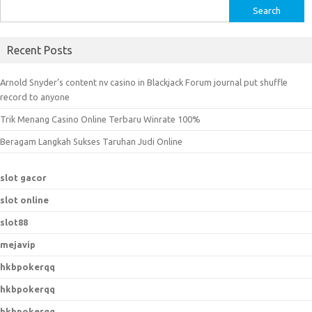
S
e
a
Recent Posts
r
c
Arnold Snyder’s content nv casino in Blackjack Forum journal put shuffle
h
record to anyone
f
Trik Menang Casino Online Terbaru Winrate 100%
o
r
Beragam Langkah Sukses Taruhan Judi Online
:
slot gacor
slot online
slot88
mejavip
hkbpokerqq
hkbpokerqq
hkbpokerqq