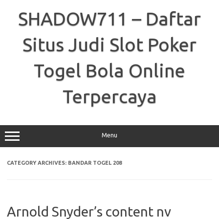
Skip
to
SHADOW711 – Daftar
content
Situs Judi Slot Poker
Togel Bola Online
Terpercaya
Menu
CATEGORY ARCHIVES:
BANDAR TOGEL 208
Arnold Snyder’s content nv