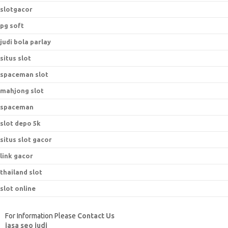
slotgacor
pg soft
judi bola parlay
situs slot
spaceman slot
mahjong slot
spaceman
slot depo 5k
situs slot gacor
link gacor
thailand slot
slot online
For Information Please
Contact Us
jasa seo judi