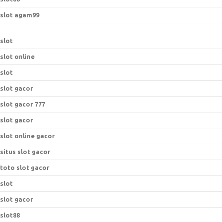
slot agam99
slot
slot online
slot
slot gacor
slot gacor 777
slot gacor
slot online gacor
situs slot gacor
toto slot gacor
slot
slot gacor
slot88