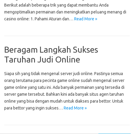
Berikut adalah beberapa trik yang dapat membantu Anda
mengoptimalkan permainan dan meningkatkan peluang menang di
casino online: 1. Pahami Aturan dan…
Read More »
Beragam Langkah Sukses
Taruhan Judi Online
Siapa sih yang tidak mengenal server judi online. Pastinya semua
orang terutama para pecinta game online sudah mengenal server
game online yang satu ini. Ada banyak permainan yang tersedia di
server game tersebut. Bahkan kini ada banyak situs agen taruhan
online yang bisa dengan mudah untuk diakses para bettor. Untuk
para bettor yang ingin sukses…
Read More »