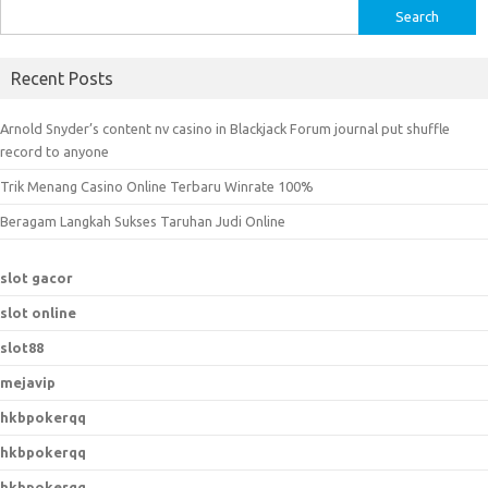
S
e
a
Recent Posts
r
c
Arnold Snyder’s content nv casino in Blackjack Forum journal put shuffle
h
record to anyone
f
Trik Menang Casino Online Terbaru Winrate 100%
o
r
Beragam Langkah Sukses Taruhan Judi Online
:
slot gacor
slot online
slot88
mejavip
hkbpokerqq
hkbpokerqq
hkbpokerqq