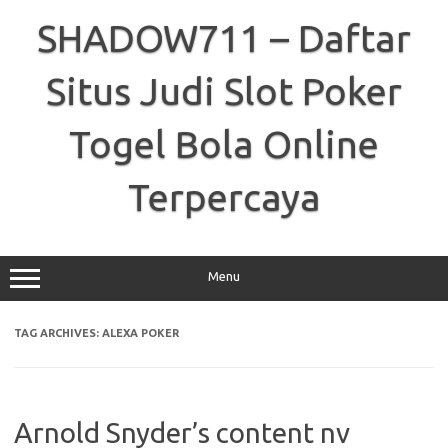
Skip
to
SHADOW711 – Daftar
content
Situs Judi Slot Poker
Togel Bola Online
Terpercaya
Menu
TAG ARCHIVES:
ALEXA POKER
Arnold Snyder’s content nv