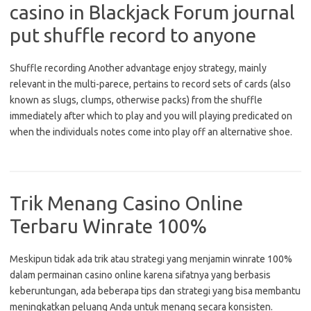
casino in Blackjack Forum journal
put shuffle record to anyone
Shuffle recording Another advantage enjoy strategy, mainly
relevant in the multi-parece, pertains to record sets of cards (also
known as slugs, clumps, otherwise packs) from the shuffle
immediately after which to play and you will playing predicated on
when the individuals notes come into play off an alternative shoe.
Trik Menang Casino Online
Terbaru Winrate 100%
Meskipun tidak ada trik atau strategi yang menjamin winrate 100%
dalam permainan casino online karena sifatnya yang berbasis
keberuntungan, ada beberapa tips dan strategi yang bisa membantu
meningkatkan peluang Anda untuk menang secara konsisten.