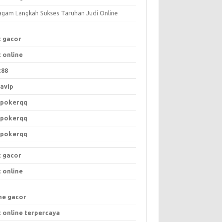
agam Langkah Sukses Taruhan Judi Online
t gacor
t online
t88
avip
bpokerqq
bpokerqq
bpokerqq
t gacor
t online
e gacor
t online terpercaya