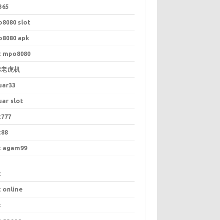
365
8080 slot
8080 apk
t mpo8080
港老虎机
uar33
uar slot
t777
t88
t agam99
t
t online
t