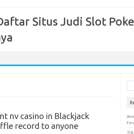
tar Situs Judi Slot Poke
aya
Sea
for:
R
t nv casino in Blackjack
Arno
For
ffle record to anyone
Tri