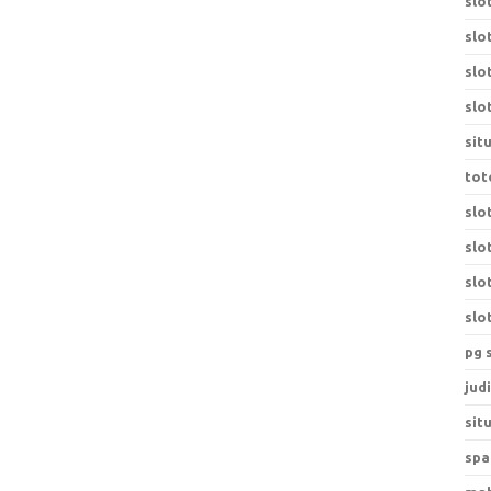
slo
slo
slo
slo
sit
tot
slo
slo
slo
slo
pg 
jud
sit
spa