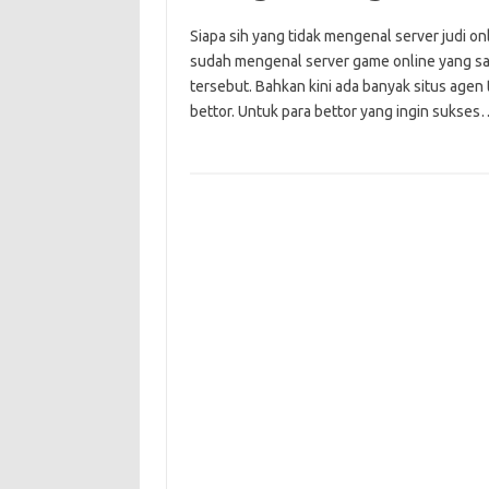
Siapa sih yang tidak mengenal server judi o
sudah mengenal server game online yang sat
tersebut. Bahkan kini ada banyak situs agen
bettor. Untuk para bettor yang ingin sukse