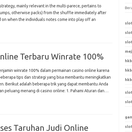
rategy, mainly relevant in the multi-parece, pertains to
Ber
lumps, otherwise packs) from the shuffle immediately after
d on when the individuals notes come into play off an
slo
slo
slo
mej
nline Terbaru Winrate 100%
hk
 menjamin winrate 100% dalam permainan casino online karena
hk
beberapa tips dan strategi yang bisa membantu meningkatkan
hk
n. Berikut adalah beberapa trik yang dapat membantu Anda
 peluang menang di casino online: 1. Pahami Aturan dan…
slo
slo
gam
es Taruhan Judi Online
slo