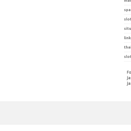
mah
sp
slo
sit
lin
tha
slo
Fo
ja
ja