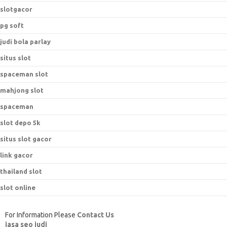
slotgacor
pg soft
judi bola parlay
situs slot
spaceman slot
mahjong slot
spaceman
slot depo 5k
situs slot gacor
link gacor
thailand slot
slot online
For Information Please
Contact Us
jasa seo judi