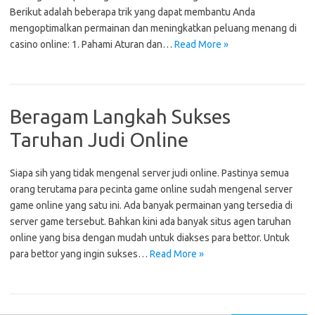
Berikut adalah beberapa trik yang dapat membantu Anda
mengoptimalkan permainan dan meningkatkan peluang menang di
casino online: 1. Pahami Aturan dan…
Read More »
Beragam Langkah Sukses
Taruhan Judi Online
Siapa sih yang tidak mengenal server judi online. Pastinya semua
orang terutama para pecinta game online sudah mengenal server
game online yang satu ini. Ada banyak permainan yang tersedia di
server game tersebut. Bahkan kini ada banyak situs agen taruhan
online yang bisa dengan mudah untuk diakses para bettor. Untuk
para bettor yang ingin sukses…
Read More »