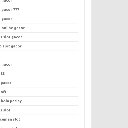
t gacor
t gacor 777
t gacor
t online gacor
us slot gacor
o slot gacor
t
t gacor
t88
tgacor
soft
i bola parlay
us slot
ceman slot