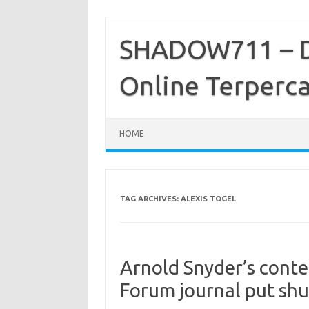
Skip
to
content
SHADOW711 – Daf
Online Terperc
HOME
TAG ARCHIVES:
ALEXIS TOGEL
Arnold Snyder’s conten
Forum journal put shu