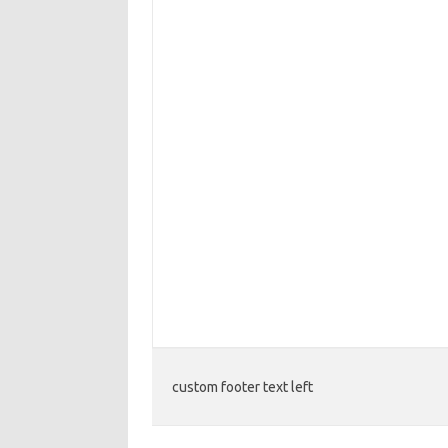
custom footer text left