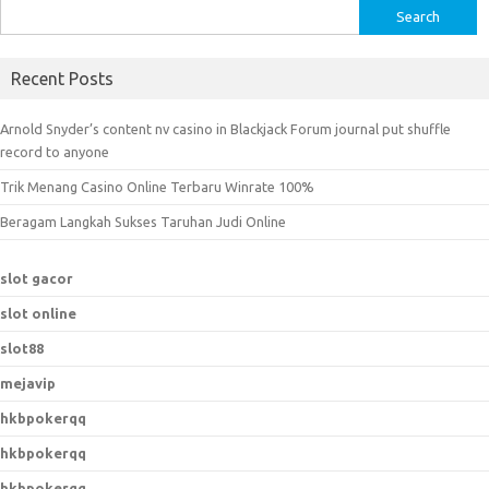
S
e
a
Recent Posts
r
c
Arnold Snyder’s content nv casino in Blackjack Forum journal put shuffle
h
record to anyone
f
Trik Menang Casino Online Terbaru Winrate 100%
o
r
Beragam Langkah Sukses Taruhan Judi Online
:
slot gacor
slot online
slot88
mejavip
hkbpokerqq
hkbpokerqq
hkbpokerqq