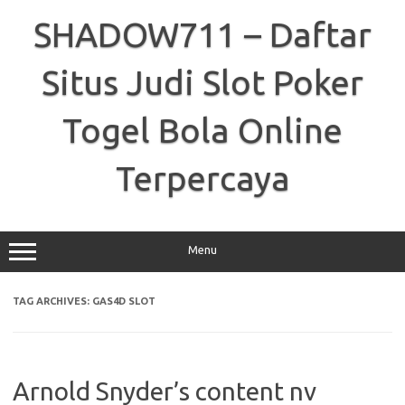
Skip
to
SHADOW711 – Daftar
content
Situs Judi Slot Poker
Togel Bola Online
Terpercaya
Menu
TAG ARCHIVES:
GAS4D SLOT
Arnold Snyder’s content nv