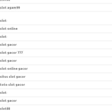
slot agam99
slot
slot online
slot
slot gacor
slot gacor 777
slot gacor
slot online gacor
situs slot gacor
toto slot gacor
slot
slot gacor
slot88