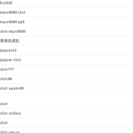
koi365
mpo8080 slot
mpo8080 apk
slot mpo8080
香港老虎机
jaguar33
jaguar slot
slot777
slot88
slot agam99
slot
slot online
slot
slot gacor