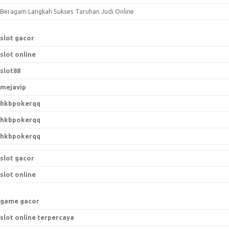
r
Beragam Langkah Sukses Taruhan Judi Online
:
slot gacor
slot online
slot88
mejavip
hkbpokerqq
hkbpokerqq
hkbpokerqq
slot gacor
slot online
game gacor
slot online terpercaya