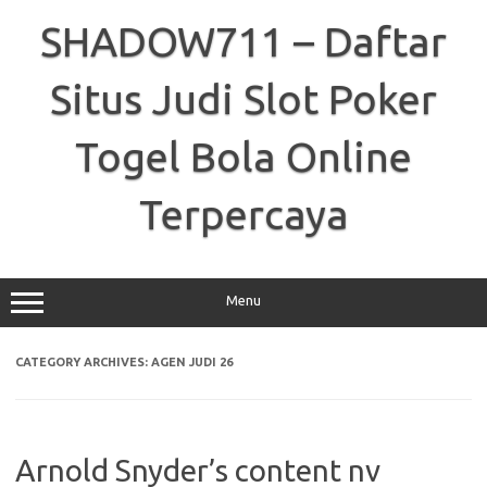
Skip
to
SHADOW711 – Daftar
content
Situs Judi Slot Poker
Togel Bola Online
Terpercaya
Menu
CATEGORY ARCHIVES:
AGEN JUDI 26
Arnold Snyder’s content nv