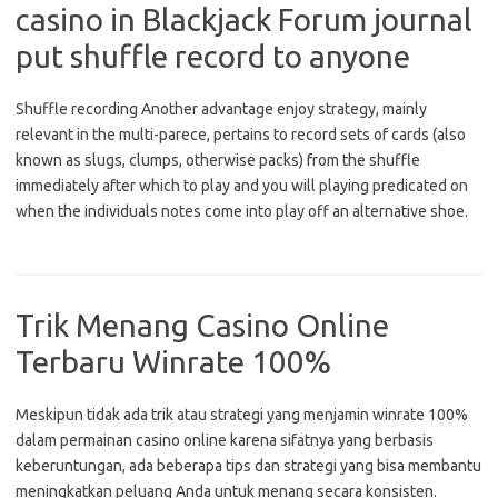
casino in Blackjack Forum journal
put shuffle record to anyone
Shuffle recording Another advantage enjoy strategy, mainly
relevant in the multi-parece, pertains to record sets of cards (also
known as slugs, clumps, otherwise packs) from the shuffle
immediately after which to play and you will playing predicated on
when the individuals notes come into play off an alternative shoe.
Trik Menang Casino Online
Terbaru Winrate 100%
Meskipun tidak ada trik atau strategi yang menjamin winrate 100%
dalam permainan casino online karena sifatnya yang berbasis
keberuntungan, ada beberapa tips dan strategi yang bisa membantu
meningkatkan peluang Anda untuk menang secara konsisten.