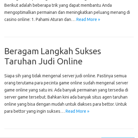
Berikut adalah beberapa trik yang dapat membantu Anda
mengoptimalkan permainan dan meningkatkan peluang menang di
casino online: 1. Pahami Aturan dan…
Read More »
Beragam Langkah Sukses
Taruhan Judi Online
Siapa sih yang tidak mengenal server judi online. Pastinya semua
orang terutama para pecinta game online sudah mengenal server
game online yang satu ini. Ada banyak permainan yang tersedia di
server game tersebut. Bahkan kini ada banyak situs agen taruhan
online yang bisa dengan mudah untuk diakses para bettor. Untuk
para bettor yang ingin sukses…
Read More »