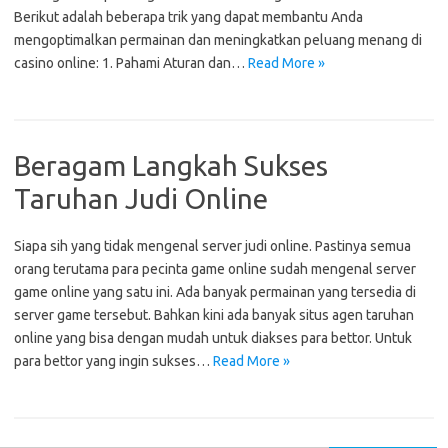
Berikut adalah beberapa trik yang dapat membantu Anda
mengoptimalkan permainan dan meningkatkan peluang menang di
casino online: 1. Pahami Aturan dan…
Read More »
Beragam Langkah Sukses
Taruhan Judi Online
Siapa sih yang tidak mengenal server judi online. Pastinya semua
orang terutama para pecinta game online sudah mengenal server
game online yang satu ini. Ada banyak permainan yang tersedia di
server game tersebut. Bahkan kini ada banyak situs agen taruhan
online yang bisa dengan mudah untuk diakses para bettor. Untuk
para bettor yang ingin sukses…
Read More »