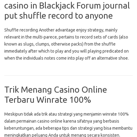
casino in Blackjack Forum journal
put shuffle record to anyone
Shuffle recording Another advantage enjoy strategy, mainly
relevant in the multi-parece, pertains to record sets of cards (also
known as slugs, clumps, otherwise packs) from the shuffle
immediately after which to play and you will playing predicated on
when the individuals notes come into play off an alternative shoe.
Trik Menang Casino Online
Terbaru Winrate 100%
Meskipun tidak ada trik atau strategi yang menjamin winrate 100%
dalam permainan casino online karena sifatnya yang berbasis
keberuntungan, ada beberapa tips dan strategi yang bisa membantu
meningkatkan peluang Anda untuk menang secara konsisten.