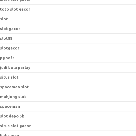
toto slot gacor
slot
slot gacor
slot88
slotgacor
pg soft
judi bola parlay
situs slot
spaceman slot
mahjong slot
spaceman
slot depo 5k
situs slot gacor
link gacor