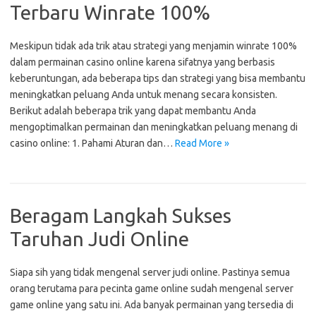
Terbaru Winrate 100%
Meskipun tidak ada trik atau strategi yang menjamin winrate 100%
dalam permainan casino online karena sifatnya yang berbasis
keberuntungan, ada beberapa tips dan strategi yang bisa membantu
meningkatkan peluang Anda untuk menang secara konsisten.
Berikut adalah beberapa trik yang dapat membantu Anda
mengoptimalkan permainan dan meningkatkan peluang menang di
casino online: 1. Pahami Aturan dan…
Read More »
Beragam Langkah Sukses
Taruhan Judi Online
Siapa sih yang tidak mengenal server judi online. Pastinya semua
orang terutama para pecinta game online sudah mengenal server
game online yang satu ini. Ada banyak permainan yang tersedia di