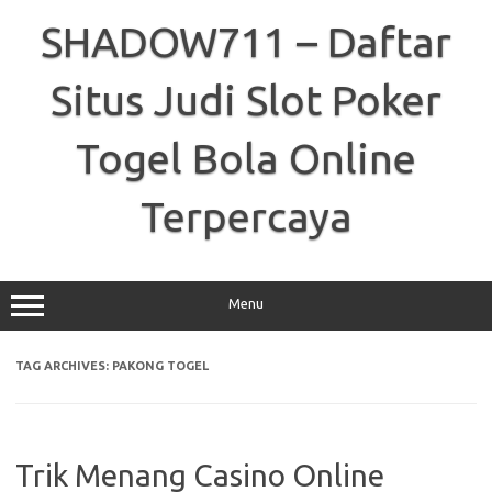
Skip
to
SHADOW711 – Daftar
content
Situs Judi Slot Poker
Togel Bola Online
Terpercaya
Menu
TAG ARCHIVES:
PAKONG TOGEL
Trik Menang Casino Online