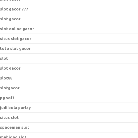
slot gacor 777
slot gacor
slot online gacor
situs slot gacor
toto slot gacor
slot
slot gacor
slot88
slotgacor
pg soft
judi bola parlay
situs slot
spaceman slot
mahjong slot