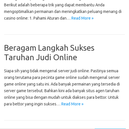
Berikut adalah beberapa trik yang dapat membantu Anda
mengoptimalkan permainan dan meningkatkan peluang menang di
casino online: 1. Pahami Aturan dan…
Read More »
Beragam Langkah Sukses
Taruhan Judi Online
Siapa sih yang tidak mengenal server judi online. Pastinya semua
orang terutama para pecinta game online sudah mengenal server
game online yang satu ini. Ada banyak permainan yang tersedia di
server game tersebut. Bahkan kini ada banyak situs agen taruhan
online yang bisa dengan mudah untuk diakses para bettor. Untuk
para bettor yang ingin sukses…
Read More »