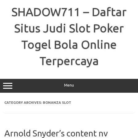
Skip
to
SHADOW711 – Daftar
content
Situs Judi Slot Poker
Togel Bola Online
Terpercaya
Menu
CATEGORY ARCHIVES:
BONANZA SLOT
Arnold Snyder’s content nv