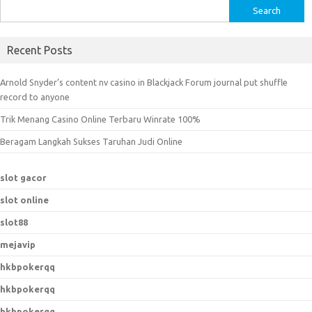
S
e
a
Recent Posts
r
c
Arnold Snyder’s content nv casino in Blackjack Forum journal put shuffle
h
record to anyone
f
Trik Menang Casino Online Terbaru Winrate 100%
o
r
Beragam Langkah Sukses Taruhan Judi Online
:
slot gacor
slot online
slot88
mejavip
hkbpokerqq
hkbpokerqq
hkbpokerqq