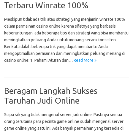
Terbaru Winrate 100%
Meskipun tidak ada trik atau strategi yang menjamin winrate 100%
dalam permainan casino online karena sifatnya yang berbasis
keberuntungan, ada beberapa tips dan strategi yang bisa membantu
meningkatkan peluang Anda untuk menang secara konsisten.
Berikut adalah beberapa trik yang dapat membantu Anda
mengoptimalkan permainan dan meningkatkan peluang menang di
casino online: 1. Pahami Aturan dan…
Read More »
Beragam Langkah Sukses
Taruhan Judi Online
Siapa sih yang tidak mengenal server judi online. Pastinya semua
orang terutama para pecinta game online sudah mengenal server
game online yang satu ini. Ada banyak permainan yang tersedia di