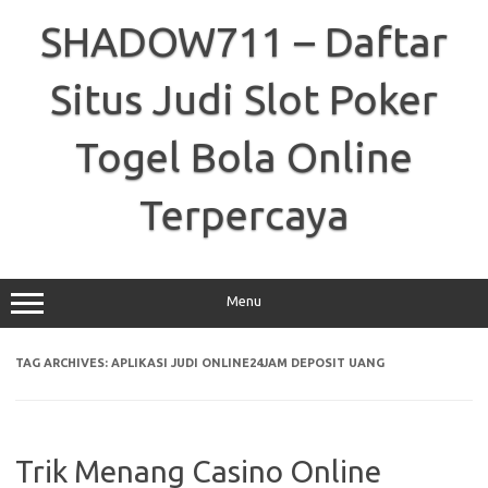
Skip
to
SHADOW711 – Daftar
content
Situs Judi Slot Poker
Togel Bola Online
Terpercaya
Menu
TAG ARCHIVES:
APLIKASI JUDI ONLINE24JAM DEPOSIT UANG
Trik Menang Casino Online