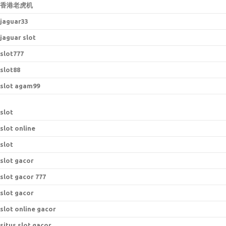
香港老虎机
jaguar33
jaguar slot
slot777
slot88
slot agam99
slot
slot online
slot
slot gacor
slot gacor 777
slot gacor
slot online gacor
situs slot gacor