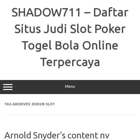
Skip
to
SHADOW711 – Daftar
content
Situs Judi Slot Poker
Togel Bola Online
Terpercaya
Menu
TAG ARCHIVES:
DUKUN SLOT
Arnold Snyder’s content nv