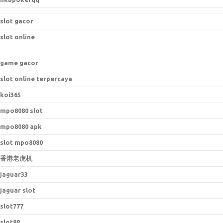
slot gacor
slot online
game gacor
slot online terpercaya
koi365
mpo8080 slot
mpo8080 apk
slot mpo8080
香港老虎机
jaguar33
jaguar slot
slot777
slot88