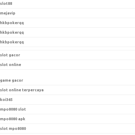
slot88
mejavip
hkbpokerqq
hkbpokerqq
hkbpokerqq
slot gacor
slot online
game gacor
slot online terpercaya
koi365
mpo8080 slot
mpo8080 apk
slot mpo8080