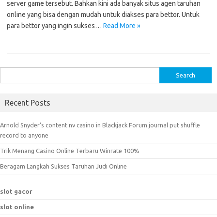
server game tersebut. Bahkan kini ada banyak situs agen taruhan
online yang bisa dengan mudah untuk diakses para bettor. Untuk
para bettor yang ingin sukses…
Read More »
S
e
a
Recent Posts
r
c
Arnold Snyder’s content nv casino in Blackjack Forum journal put shuffle
h
record to anyone
f
Trik Menang Casino Online Terbaru Winrate 100%
o
r
Beragam Langkah Sukses Taruhan Judi Online
:
slot gacor
slot online