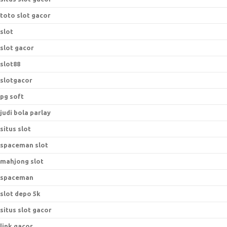
toto slot gacor
slot
slot gacor
slot88
slotgacor
pg soft
judi bola parlay
situs slot
spaceman slot
mahjong slot
spaceman
slot depo 5k
situs slot gacor
link gacor