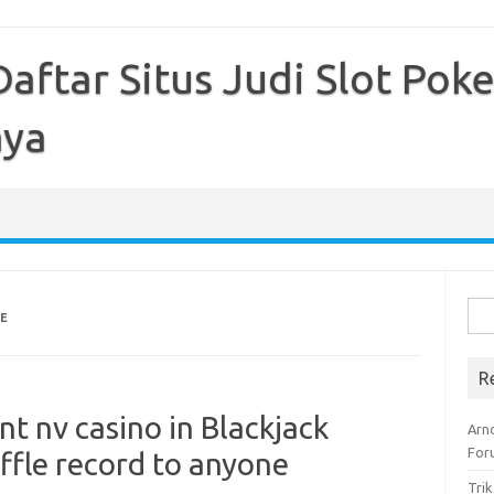
tar Situs Judi Slot Poke
aya
Sea
E
for:
R
t nv casino in Blackjack
Arno
For
ffle record to anyone
Tri