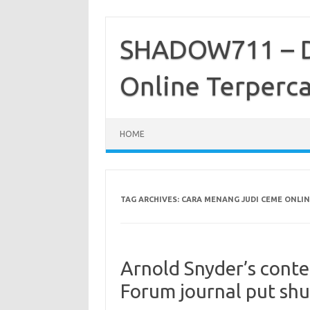
Skip
to
content
SHADOW711 – Daf
Online Terperc
HOME
TAG ARCHIVES:
CARA MENANG JUDI CEME ONLIN
Arnold Snyder’s conten
Forum journal put shu