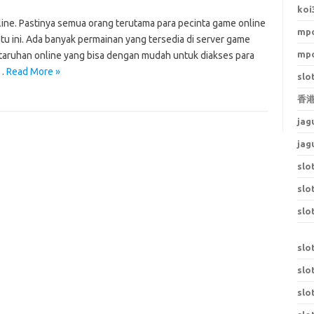
koi
nline. Pastinya semua orang terutama para pecinta game online
mpo
u ini. Ada banyak permainan yang tersedia di server game
mpo
 taruhan online yang bisa dengan mudah untuk diakses para
s…
Read More »
slo
香
jag
jag
slo
slo
slo
slo
slo
slo