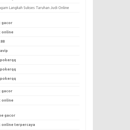
agam Langkah Sukses Taruhan Judi Online
t gacor
t online
t88
avip
bpokerqq
bpokerqq
bpokerqq
t gacor
t online
e gacor
t online terpercaya