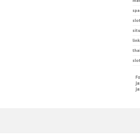
mah
sp
slo
sit
lin
tha
slo
Fo
ja
ja