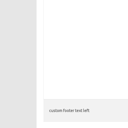
custom footer text left