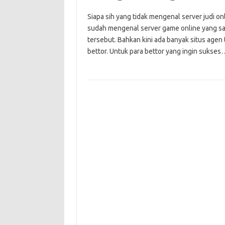
Siapa sih yang tidak mengenal server judi o
sudah mengenal server game online yang sat
tersebut. Bahkan kini ada banyak situs agen
bettor. Untuk para bettor yang ingin sukse