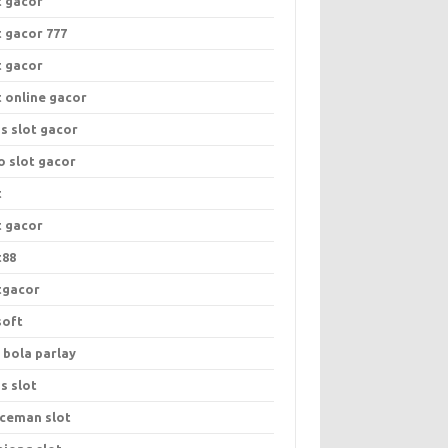
t gacor
t gacor 777
t gacor
t online gacor
us slot gacor
o slot gacor
t
t gacor
t88
tgacor
soft
i bola parlay
us slot
ceman slot