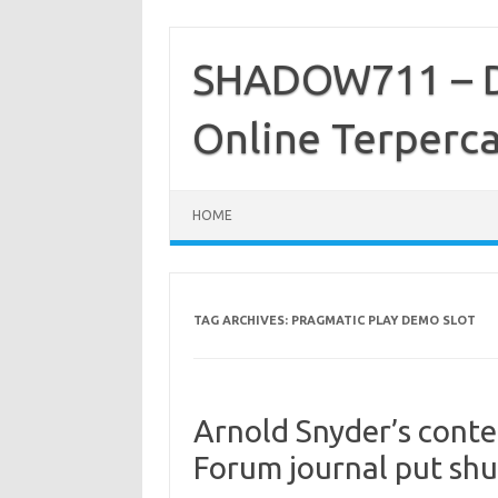
Skip
to
content
SHADOW711 – Daf
Online Terperc
HOME
TAG ARCHIVES:
PRAGMATIC PLAY DEMO SLOT
Arnold Snyder’s conten
Forum journal put shu