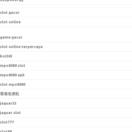
slot gacor
slot online
game gacor
slot online terpercaya
koi365
mpo8080 slot
mpo8080 apk
slot mpo8080
香港老虎机
jaguar33
jaguar slot
slot777
slot88