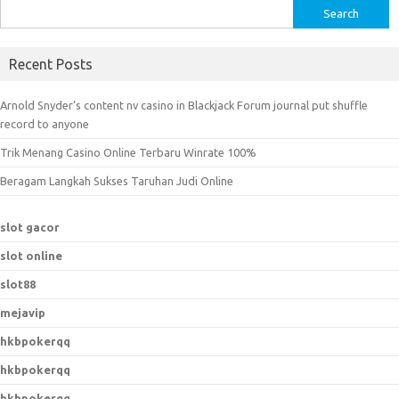
S
e
a
Recent Posts
r
c
Arnold Snyder’s content nv casino in Blackjack Forum journal put shuffle
h
record to anyone
f
Trik Menang Casino Online Terbaru Winrate 100%
o
r
Beragam Langkah Sukses Taruhan Judi Online
:
slot gacor
slot online
slot88
mejavip
hkbpokerqq
hkbpokerqq
hkbpokerqq