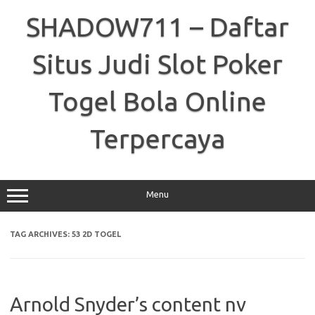
Skip
to
SHADOW711 – Daftar
content
Situs Judi Slot Poker
Togel Bola Online
Terpercaya
Menu
TAG ARCHIVES:
53 2D TOGEL
Arnold Snyder’s content nv