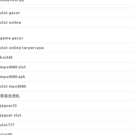
slot gacor
slot online
game gacor
slot online terpercaya
koi365
mpo8080 slot
mpo8080 apk
slot mpo8080
香港老虎机
jaguar33
jaguar slot
slot777
slot88