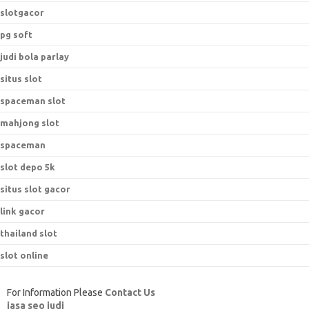
slotgacor
pg soft
judi bola parlay
situs slot
spaceman slot
mahjong slot
spaceman
slot depo 5k
situs slot gacor
link gacor
thailand slot
slot online
For Information Please
Contact Us
jasa seo judi