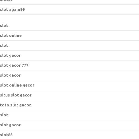
slot agam99
slot
slot online
slot
slot gacor
slot gacor 777
slot gacor
slot online gacor
situs slot gacor
toto slot gacor
slot
slot gacor
slot88