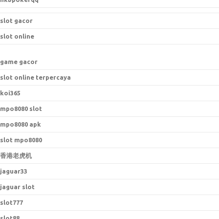
slot gacor
slot online
game gacor
slot online terpercaya
koi365
mpo8080 slot
mpo8080 apk
slot mpo8080
香港老虎机
jaguar33
jaguar slot
slot777
slot88