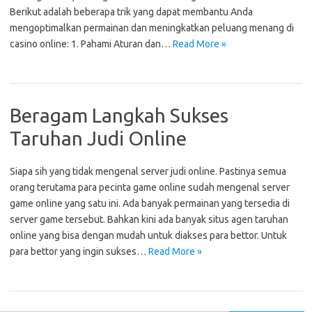
Berikut adalah beberapa trik yang dapat membantu Anda
mengoptimalkan permainan dan meningkatkan peluang menang di
casino online: 1. Pahami Aturan dan…
Read More »
Beragam Langkah Sukses
Taruhan Judi Online
Siapa sih yang tidak mengenal server judi online. Pastinya semua
orang terutama para pecinta game online sudah mengenal server
game online yang satu ini. Ada banyak permainan yang tersedia di
server game tersebut. Bahkan kini ada banyak situs agen taruhan
online yang bisa dengan mudah untuk diakses para bettor. Untuk
para bettor yang ingin sukses…
Read More »