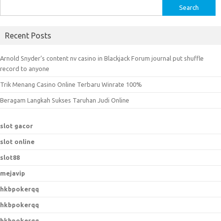
S
e
a
Recent Posts
r
c
Arnold Snyder’s content nv casino in Blackjack Forum journal put shuffle
h
record to anyone
f
Trik Menang Casino Online Terbaru Winrate 100%
o
r
Beragam Langkah Sukses Taruhan Judi Online
:
slot gacor
slot online
slot88
mejavip
hkbpokerqq
hkbpokerqq
hkbpokerqq