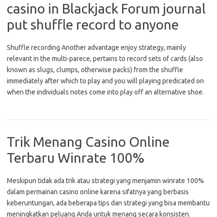
casino in Blackjack Forum journal
put shuffle record to anyone
Shuffle recording Another advantage enjoy strategy, mainly
relevant in the multi-parece, pertains to record sets of cards (also
known as slugs, clumps, otherwise packs) from the shuffle
immediately after which to play and you will playing predicated on
when the individuals notes come into play off an alternative shoe.
Trik Menang Casino Online
Terbaru Winrate 100%
Meskipun tidak ada trik atau strategi yang menjamin winrate 100%
dalam permainan casino online karena sifatnya yang berbasis
keberuntungan, ada beberapa tips dan strategi yang bisa membantu
meningkatkan peluang Anda untuk menang secara konsisten.