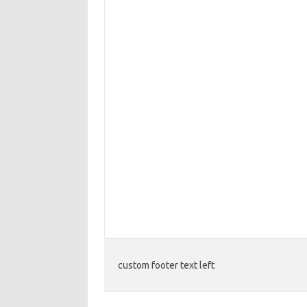
custom footer text left