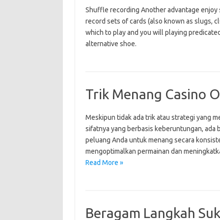
Shuffle recording Another advantage enjoy st
record sets of cards (also known as slugs, c
which to play and you will playing predicate
alternative shoe.
Trik Menang Casino O
Meskipun tidak ada trik atau strategi yang
sifatnya yang berbasis keberuntungan, ada 
peluang Anda untuk menang secara konsiste
mengoptimalkan permainan dan meningkatkan
Read More »
Beragam Langkah Suks