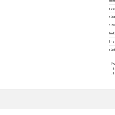
mah
sp
slo
sit
lin
tha
slo
Fo
ja
ja