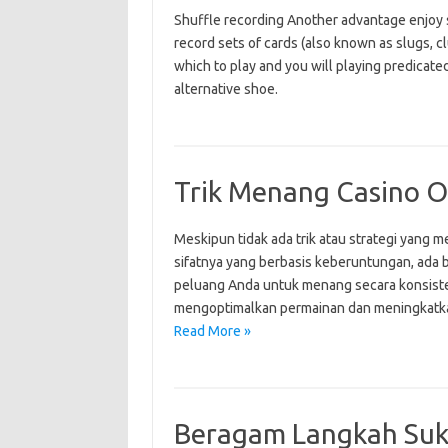
Shuffle recording Another advantage enjoy st
record sets of cards (also known as slugs, c
which to play and you will playing predicate
alternative shoe.
Trik Menang Casino O
Meskipun tidak ada trik atau strategi yang
sifatnya yang berbasis keberuntungan, ada 
peluang Anda untuk menang secara konsiste
mengoptimalkan permainan dan meningkatkan
Read More »
Beragam Langkah Suks