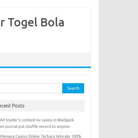
r Togel Bola
rch
ecent Posts
ld Snyder’s content nv casino in Blackjack
um journal put shuffle record to anyone
k Menang Casino Online Terbaru Winrate 100%