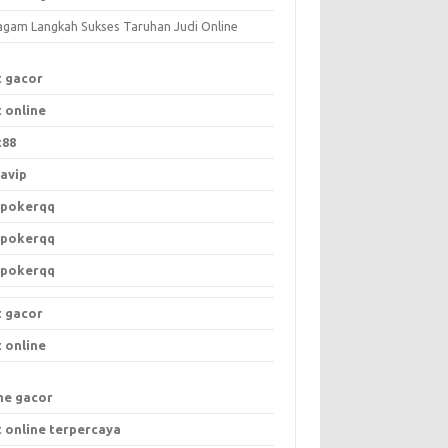
agam Langkah Sukses Taruhan Judi Online
t gacor
t online
t88
avip
bpokerqq
bpokerqq
bpokerqq
t gacor
t online
e gacor
t online terpercaya