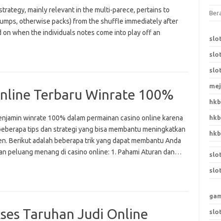
rategy, mainly relevant in the multi-parece, pertains to
Ber
lumps, otherwise packs) from the shuffle immediately after
d on when the individuals notes come into play off an
slo
slo
slo
mej
nline Terbaru Winrate 100%
hk
 menjamin winrate 100% dalam permainan casino online karena
hk
beberapa tips dan strategi yang bisa membantu meningkatkan
hk
n. Berikut adalah beberapa trik yang dapat membantu Anda
 peluang menang di casino online: 1. Pahami Aturan dan…
slo
slo
gam
es Taruhan Judi Online
slo