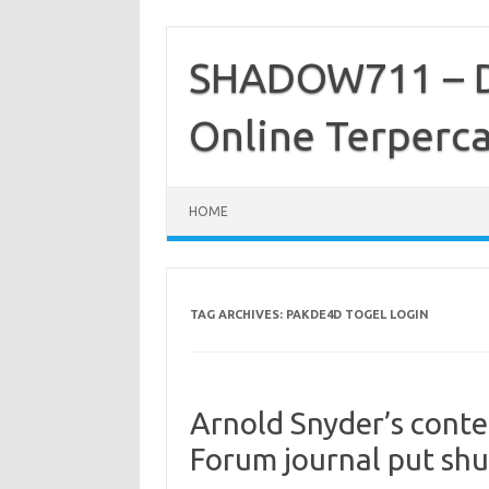
Skip
to
content
SHADOW711 – Daf
Online Terperc
HOME
TAG ARCHIVES:
PAKDE4D TOGEL LOGIN
Arnold Snyder’s conten
Forum journal put shu