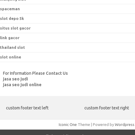
spaceman
slot depo 5k
situs slot gacor
link gacor
thailand slot
slot online
For Information Please
Contact Us
jasa seo judi
jasa seo judi online
custom footer text left
custom footer text right
Iconic One
Theme | Powered by
Wordpress