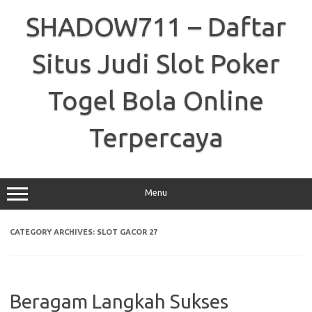
Skip
to
SHADOW711 – Daftar
content
Situs Judi Slot Poker
Togel Bola Online
Terpercaya
Menu
CATEGORY ARCHIVES:
SLOT GACOR 27
Beragam Langkah Sukses