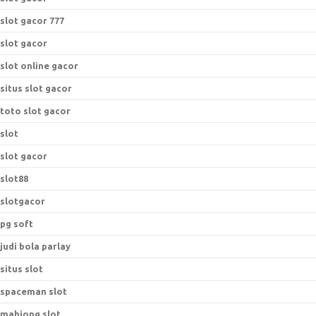
slot gacor 777
slot gacor
slot online gacor
situs slot gacor
toto slot gacor
slot
slot gacor
slot88
slotgacor
pg soft
judi bola parlay
situs slot
spaceman slot
mahjong slot