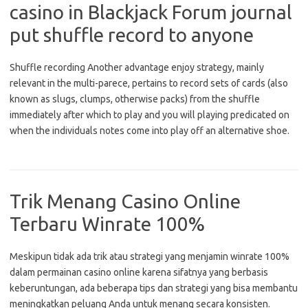
casino in Blackjack Forum journal
put shuffle record to anyone
Shuffle recording Another advantage enjoy strategy, mainly
relevant in the multi-parece, pertains to record sets of cards (also
known as slugs, clumps, otherwise packs) from the shuffle
immediately after which to play and you will playing predicated on
when the individuals notes come into play off an alternative shoe.
Trik Menang Casino Online
Terbaru Winrate 100%
Meskipun tidak ada trik atau strategi yang menjamin winrate 100%
dalam permainan casino online karena sifatnya yang berbasis
keberuntungan, ada beberapa tips dan strategi yang bisa membantu
meningkatkan peluang Anda untuk menang secara konsisten.