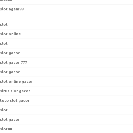
slot agam99
slot
slot online
slot
slot gacor
slot gacor 777
slot gacor
slot online gacor
situs slot gacor
toto slot gacor
slot
slot gacor
slot88