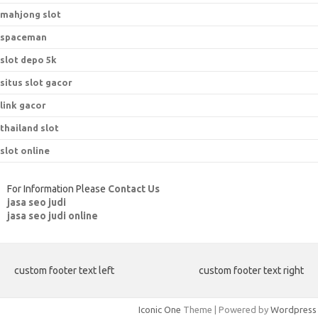
mahjong slot
spaceman
slot depo 5k
situs slot gacor
link gacor
thailand slot
slot online
For Information Please
Contact Us
jasa seo judi
jasa seo judi online
custom footer text left
custom footer text right
Iconic One
Theme | Powered by
Wordpress