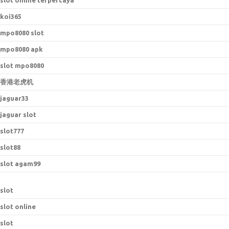
slot online terpercaya
koi365
mpo8080 slot
mpo8080 apk
slot mpo8080
香港老虎机
jaguar33
jaguar slot
slot777
slot88
slot agam99
slot
slot online
slot