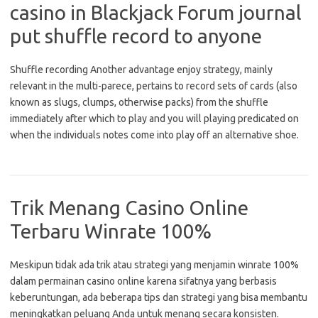
casino in Blackjack Forum journal
put shuffle record to anyone
Shuffle recording Another advantage enjoy strategy, mainly
relevant in the multi-parece, pertains to record sets of cards (also
known as slugs, clumps, otherwise packs) from the shuffle
immediately after which to play and you will playing predicated on
when the individuals notes come into play off an alternative shoe.
Trik Menang Casino Online
Terbaru Winrate 100%
Meskipun tidak ada trik atau strategi yang menjamin winrate 100%
dalam permainan casino online karena sifatnya yang berbasis
keberuntungan, ada beberapa tips dan strategi yang bisa membantu
meningkatkan peluang Anda untuk menang secara konsisten.