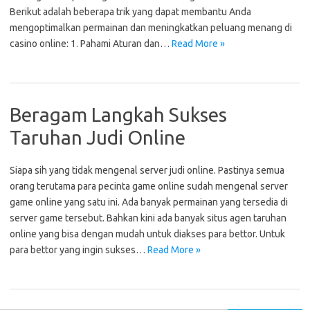
Berikut adalah beberapa trik yang dapat membantu Anda
mengoptimalkan permainan dan meningkatkan peluang menang di
casino online: 1. Pahami Aturan dan…
Read More »
Beragam Langkah Sukses
Taruhan Judi Online
Siapa sih yang tidak mengenal server judi online. Pastinya semua
orang terutama para pecinta game online sudah mengenal server
game online yang satu ini. Ada banyak permainan yang tersedia di
server game tersebut. Bahkan kini ada banyak situs agen taruhan
online yang bisa dengan mudah untuk diakses para bettor. Untuk
para bettor yang ingin sukses…
Read More »