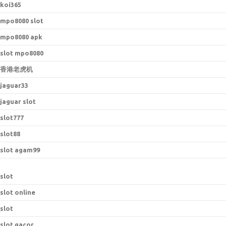
koi365
mpo8080 slot
mpo8080 apk
slot mpo8080
香港老虎机
jaguar33
jaguar slot
slot777
slot88
slot agam99
slot
slot online
slot
slot gacor