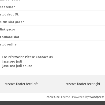
spaceman
slot depo 5k
situs slot gacor
link gacor
thailand slot
slot online
For Information Please
Contact Us
jasa seo judi
jasa seo judi online
custom footer text left
custom footer text right
Iconic One
Theme | Powered by
Wordpress