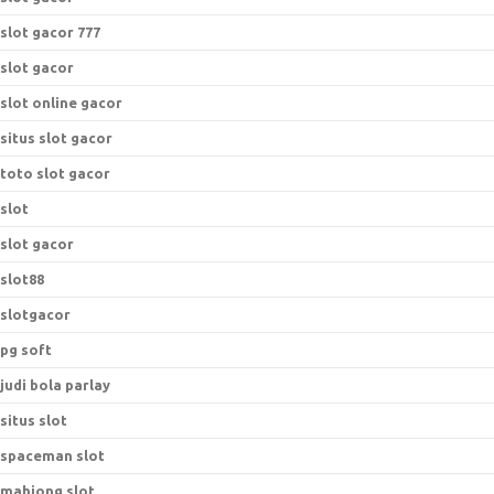
slot gacor 777
slot gacor
slot online gacor
situs slot gacor
toto slot gacor
slot
slot gacor
slot88
slotgacor
pg soft
judi bola parlay
situs slot
spaceman slot
mahjong slot