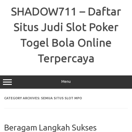
Skip
to
SHADOW711 – Daftar
content
Situs Judi Slot Poker
Togel Bola Online
Terpercaya
Menu
CATEGORY ARCHIVES:
SEMUA SITUS SLOT MPO
Beragam Langkah Sukses