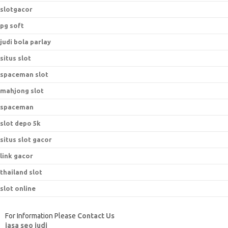
slotgacor
pg soft
judi bola parlay
situs slot
spaceman slot
mahjong slot
spaceman
slot depo 5k
situs slot gacor
link gacor
thailand slot
slot online
For Information Please
Contact Us
jasa seo judi