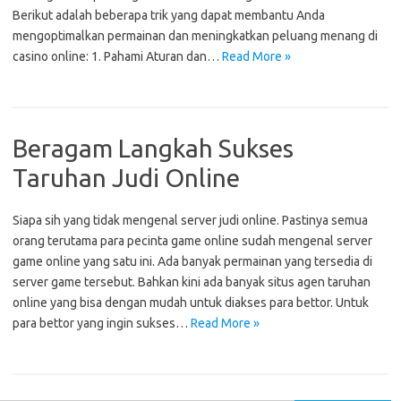
Berikut adalah beberapa trik yang dapat membantu Anda
mengoptimalkan permainan dan meningkatkan peluang menang di
casino online: 1. Pahami Aturan dan…
Read More »
Beragam Langkah Sukses
Taruhan Judi Online
Siapa sih yang tidak mengenal server judi online. Pastinya semua
orang terutama para pecinta game online sudah mengenal server
game online yang satu ini. Ada banyak permainan yang tersedia di
server game tersebut. Bahkan kini ada banyak situs agen taruhan
online yang bisa dengan mudah untuk diakses para bettor. Untuk
para bettor yang ingin sukses…
Read More »