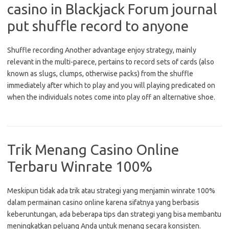
casino in Blackjack Forum journal
put shuffle record to anyone
Shuffle recording Another advantage enjoy strategy, mainly
relevant in the multi-parece, pertains to record sets of cards (also
known as slugs, clumps, otherwise packs) from the shuffle
immediately after which to play and you will playing predicated on
when the individuals notes come into play off an alternative shoe.
Trik Menang Casino Online
Terbaru Winrate 100%
Meskipun tidak ada trik atau strategi yang menjamin winrate 100%
dalam permainan casino online karena sifatnya yang berbasis
keberuntungan, ada beberapa tips dan strategi yang bisa membantu
meningkatkan peluang Anda untuk menang secara konsisten.