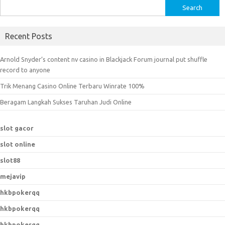
S
e
a
Recent Posts
r
c
Arnold Snyder’s content nv casino in Blackjack Forum journal put shuffle
h
record to anyone
f
Trik Menang Casino Online Terbaru Winrate 100%
o
r
Beragam Langkah Sukses Taruhan Judi Online
:
slot gacor
slot online
slot88
mejavip
hkbpokerqq
hkbpokerqq
hkbpokerqq